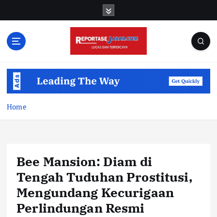
S
k
i
p
t
o
c
o
n
t
Home
e
n
t
Bee Mansion: Diam di
Tengah Tuduhan Prostitusi,
Mengundang Kecurigaan
Perlindungan Resmi