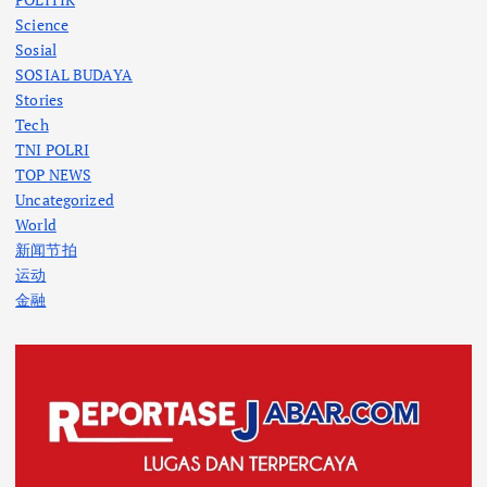
Science
Sosial
SOSIAL BUDAYA
Stories
Tech
TNI POLRI
TOP NEWS
Uncategorized
World
新闻节拍
运动
金融