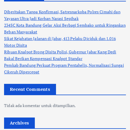
Diberitakan Tanpa Konfirmasi, Satresnarkoba Polres Cimahi dan
Yayasan Ultra Jadi Korban Narasi Sepihak
234SC Kota Bandung Gelar Aksi Berbagi Sembako untuk Ringankan
Beban Masyarakat
Sikat Kejahatan Jalanan di Jabar, 413 Pelaku Diciduk dan 1.016
Motor Disita
Ribuan Knalpot Brong Disita Polisi, Gubernur Jabar Kang Dedi
Bakal Berikan Kompensasi Knalpot Standar
Pemkab Bandung Perkuat Program Pentahelix, Normalisasi Sungai
Cikeruh Dipercepat
Recent Comments
Tidak ada komentar untuk ditampilkan.
Archives