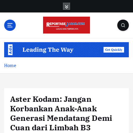
S
k
i
p
t
o
c
o
n
t
Home
e
n
t
Aster Kodam: Jangan
Korbankan Anak-Anak
Generasi Mendatang Demi
Cuan dari Limbah B3