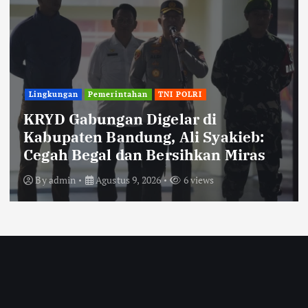
TNI POLRI
Polisi Ungkap Kasus Pengeroyokan
Viral di Tarogong Kaler, Berawal
dari Knalpot Brong
By
admin
Agustus 8, 2026
3 views