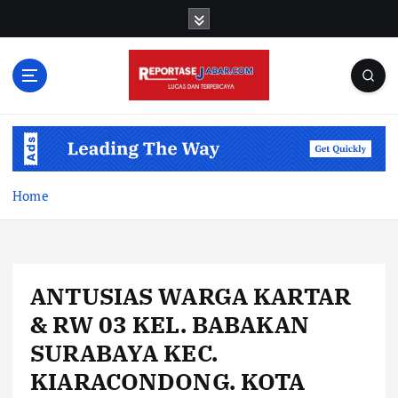
S
k
i
p
t
o
c
o
n
t
Home
e
n
t
ANTUSIAS WARGA KARTAR
& RW 03 KEL. BABAKAN
SURABAYA KEC.
KIARACONDONG. KOTA