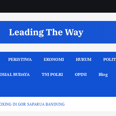
PERISTIWA
EKONOMI
HUKUM
POLIT
OSIAL BUDAYA
TNI POLRI
OPINI
Blog
OXING DI GOR SAPARUA BANDUNG