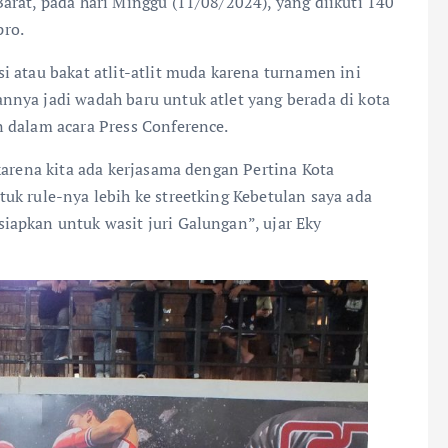
arat, pada hari Minggu (11/08/2024), yang diikuti 140
pro.
 atau bakat atlit-atlit muda karena turnamen ini
nya jadi wadah baru untuk atlet yang berada di kota
 dalam acara Press Conference.
karena kita ada kerjasama dengan Pertina Kota
uk rule-nya lebih ke streetking Kebetulan saya ada
apkan untuk wasit juri Galungan”, ujar Eky