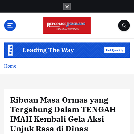
S
k
i
p
t
o
c
o
n
t
Home
e
n
t
Ribuan Masa Ormas yang
Tergabung Dalam TENGAH
IMAH Kembali Gela Aksi
Unjuk Rasa di Dinas