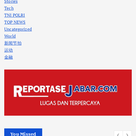
Stories
Tech
TNI POLRI
TOP NEWS
Uncategorized
World
新闻节拍
运动
金融
You Missed