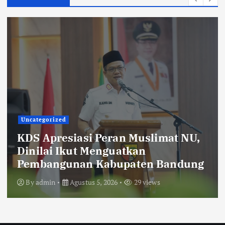
Uncategorized
KDS Sambut Kunjungan Kepala Staf
Kepresidenan, Sekolah Rakyat
Terintegrasi 4 Kabupaten Bandung
Resmi Gelar MPLS
By
admin
Agustus 5, 2026
26 views