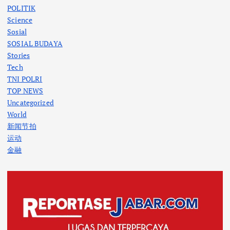
POLITIK
Science
Sosial
SOSIAL BUDAYA
Stories
Tech
TNI POLRI
TOP NEWS
Uncategorized
World
新闻节拍
运动
金融