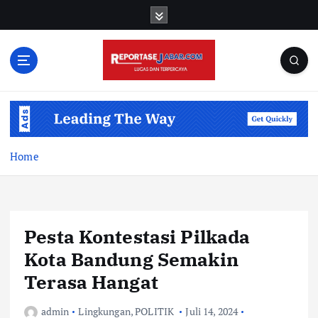
S
k
i
p
t
o
c
o
n
t
Home
e
n
t
Pesta Kontestasi Pilkada
Kota Bandung Semakin
Terasa Hangat
admin
Lingkungan
,
POLITIK
Juli 14, 2024