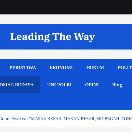
PERISTIWA
EKONOMI
HUKUM
POLIT
OSIAL BUDAYA
TNI POLRI
OPINI
Blog
g Gelar Festival “MASAK BESAR, MAKAN BESAR, NO BEGAH DON