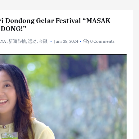
ri Dondong Gelar Festival “MASAK
 DONG!”
AYA
,
新闻节拍
,
运动
,
金融
Juni 28, 2024
0 Comments