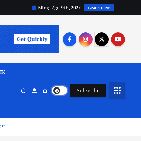
Ming. Agu 9th, 2026
12:40:11 PM
IK
Subscribe
G!”