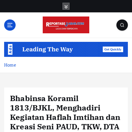
S
k
i
p
t
o
c
o
n
t
Home
e
n
t
Bhabinsa Koramil
1813/BJKL, Menghadiri
Kegiatan Haflah Imtihan dan
Kreasi Seni PAUD, TKW, DTA