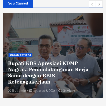
You Missed
ategorized
Unca
pati KDS Apresiasi KDMP
KDS
grak: Penandatanganan Kerja
Kab
ma dengan BPJS
Tek
tenagakerjaan
dan
y
admin
Agustus 6, 2026
24 views
By