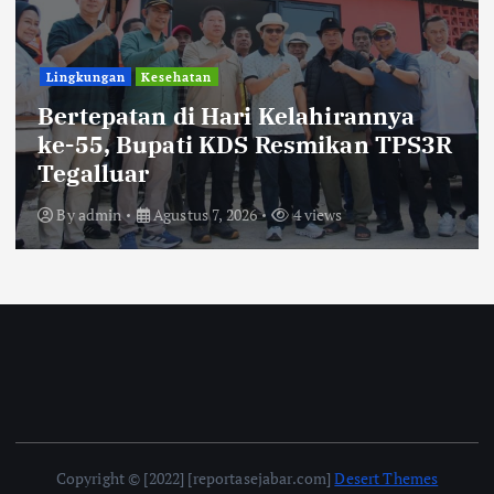
TNI POLRI
Kapolres Kebumen Bantu
Perlengkapan Sekolah 15 Siswa di
Sempor
By
admin
Agustus 7, 2026
6 views
Copyright © [2022] [reportasejabar.com]
Desert Themes