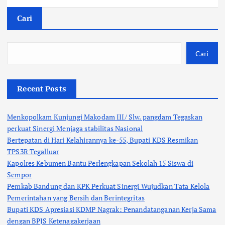
Cari
Cari
Recent Posts
Menkopolkam Kunjungi Makodam III/ Slw. pangdam Tegaskan
perkuat Sinergi Menjaga stabilitas Nasional
Bertepatan di Hari Kelahirannya ke-55, Bupati KDS Resmikan
TPS3R Tegalluar
Kapolres Kebumen Bantu Perlengkapan Sekolah 15 Siswa di
Sempor
Pemkab Bandung dan KPK Perkuat Sinergi Wujudkan Tata Kelola
Pemerintahan yang Bersih dan Berintegritas
Bupati KDS Apresiasi KDMP Nagrak: Penandatanganan Kerja Sama
dengan BPJS Ketenagakerjaan