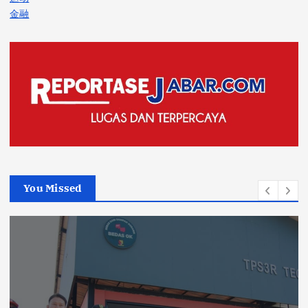
金融
You Missed