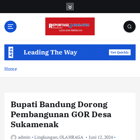
S
k
i
p
t
o
c
o
n
t
Home
e
n
t
Bupati Bandung Dorong
Pembangunan GOR Desa
Sukamenak
admin
Lingkungan
,
OLAHRAGA
Juni 12, 2024