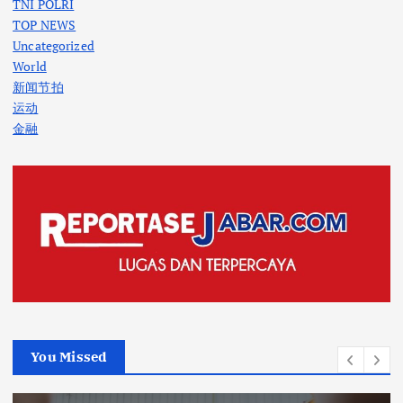
TNI POLRI
TOP NEWS
Uncategorized
World
新闻节拍
运动
金融
You Missed