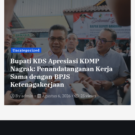
Uncategorized
KDS Lepas Calon Paskibraka
Kabupaten Bandung 2026,
Tekankan Disiplin, Nasionalisme,
dan Integritas
By
admin
Agustus 6, 2026
20 views