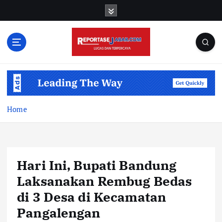
S
k
i
p
t
o
c
o
n
t
Home
e
n
t
Hari Ini, Bupati Bandung
Laksanakan Rembug Bedas
di 3 Desa di Kecamatan
Pangalengan