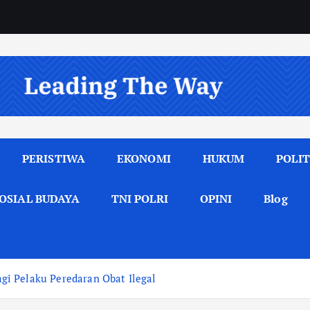
PERISTIWA
EKONOMI
HUKUM
POLIT
OSIAL BUDAYA
TNI POLRI
OPINI
Blog
i Pelaku Peredaran Obat Ilegal