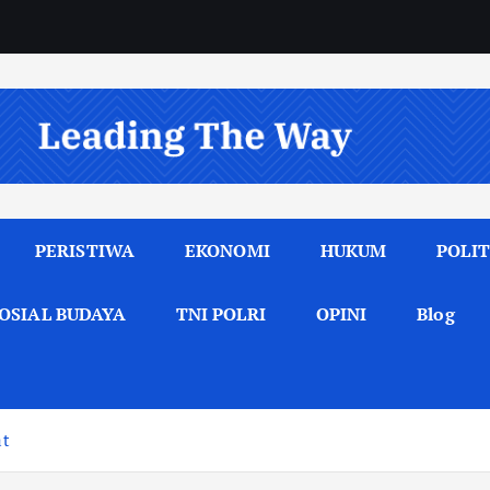
PERISTIWA
EKONOMI
HUKUM
POLIT
OSIAL BUDAYA
TNI POLRI
OPINI
Blog
at