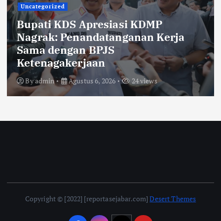
Uncategorized
KDS Lepas Calon Paskibraka
Kabupaten Bandung 2026,
Tekankan Disiplin, Nasionalisme,
dan Integritas
By
admin
Agustus 6, 2026
20 views
Copyright © [2022] [reportasejabar.com]
Desert Themes