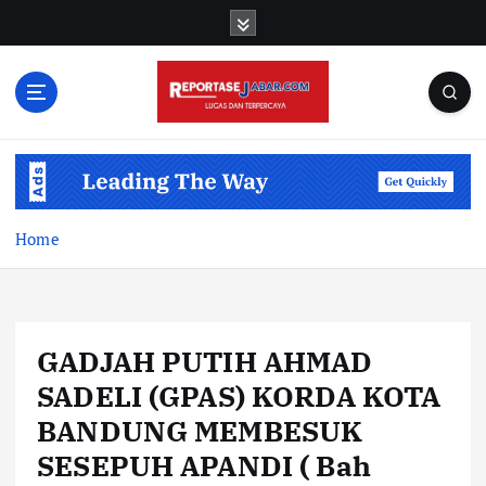
S
k
i
p
t
o
c
o
n
t
Home
e
n
t
GADJAH PUTIH AHMAD
SADELI (GPAS) KORDA KOTA
BANDUNG MEMBESUK
SESEPUH APANDI ( Bah