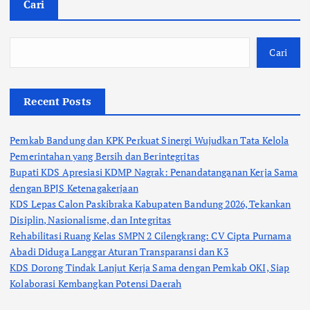
Cari
Cari
Recent Posts
Pemkab Bandung dan KPK Perkuat Sinergi Wujudkan Tata Kelola
Pemerintahan yang Bersih dan Berintegritas
Bupati KDS Apresiasi KDMP Nagrak: Penandatanganan Kerja Sama
dengan BPJS Ketenagakerjaan
KDS Lepas Calon Paskibraka Kabupaten Bandung 2026, Tekankan
Disiplin, Nasionalisme, dan Integritas
Rehabilitasi Ruang Kelas SMPN 2 Cilengkrang: CV Cipta Purnama
Abadi Diduga Langgar Aturan Transparansi dan K3
KDS Dorong Tindak Lanjut Kerja Sama dengan Pemkab OKI, Siap
Kolaborasi Kembangkan Potensi Daerah