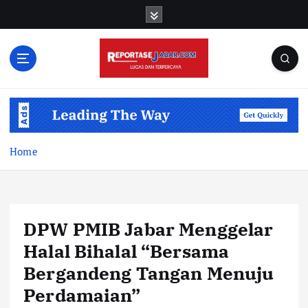
S
k
i
p
t
o
c
o
n
t
Home
e
n
t
DPW PMIB Jabar Menggelar
Halal Bihalal “Bersama
Bergandeng Tangan Menuju
Perdamaian”