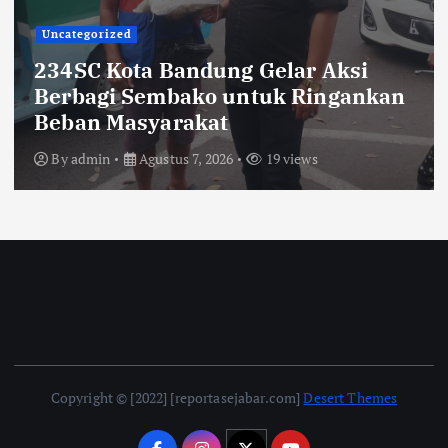
TNI POLRI
Sikat Kejahatan Jalanan di Jabar,
413 Pelaku Diciduk dan 1.016 Motor
Disita
By
admin
Agustus 7, 2026
21 views
Copyright © [2022] [reportasejabar.com]
Desert Themes