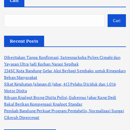
Cari
Cari
Recent Posts
Diberitakan Tanpa Konfirmasi, Satresnarkoba Polres Cimahi dan
Yayasan Ultra Jadi Korban Narasi Sepihak
234SC Kota Bandung Gelar Aksi Berbagi Sembako untuk Ringankan
Beban Masyarakat
Sikat Kejahatan Jalanan di Jabar, 413 Pelaku Diciduk dan 1.016
Motor Disita
Ribuan Knalpot Brong Disita Polisi, Gubernur Jabar Kang Dedi
Bakal Berikan Kompensasi Knalpot Standar
Pemkab Bandung Perkuat Program Pentahelix, Normalisasi Sungai
Cikeruh Dipercepat