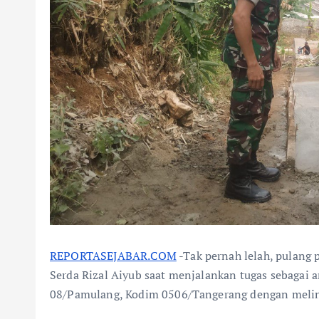
REPORTASEJABAR.COM
-Tak pernah lelah, pulang
Serda Rizal Aiyub saat menjalankan tugas sebagai 
08/Pamulang, Kodim 0506/Tangerang dengan melintas