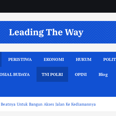
PERISTIWA
EKONOMI
HUKUM
POLIT
OSIAL BUDAYA
TNI POLRI
OPINI
Blog
da Beatnya Untuk Bangun Akses Jalan Ke Kediamannya