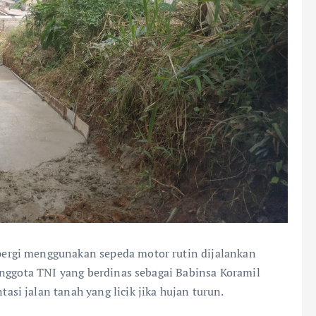
 pergi menggunakan sepeda motor rutin dijalankan
anggota TNI yang berdinas sebagai Babinsa Koramil
i jalan tanah yang licik jika hujan turun.