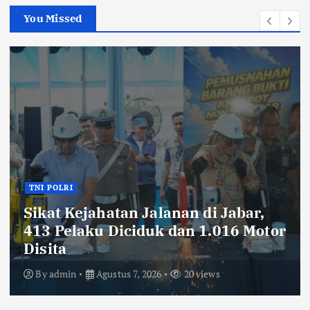
You Missed
TNI POLRI
Ribuan Knalpot Brong Disita Polisi,
Gubernur Jabar Kang Dedi Bakal
Berikan Kompensasi Knalpot
Standar
By
admin
Agustus 7, 2026
19 views