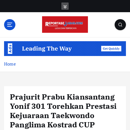
S
k
i
p
t
o
c
o
n
t
Home
e
n
t
Prajurit Prabu Kiansantang
Yonif 301 Torehkan Prestasi
Kejuaraan Taekwondo
Panglima Kostrad CUP