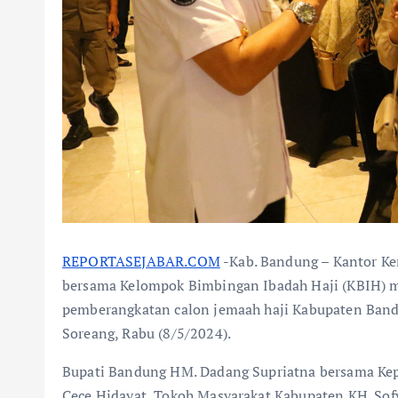
REPORTASEJABAR.COM
-Kab. Bandung – Kantor K
bersama Kelompok Bimbingan Ibadah Haji (KBIH) me
pemberangkatan calon jemaah haji Kabupaten Ban
Soreang, Rabu (8/5/2024).
Bupati Bandung HM. Dadang Supriatna bersama Ke
Cece Hidayat, Tokoh Masyarakat Kabupaten KH. Sofy