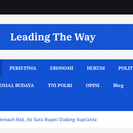
PERISTIWA
EKONOMI
HUKUM
POLIT
OSIAL BUDAYA
TNI POLRI
OPINI
Blog
emaah Haji, Ini Kata Bupati Dadang Supriatna