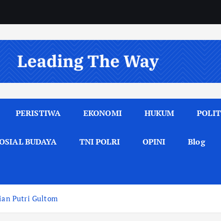
PERISTIWA
EKONOMI
HUKUM
POLIT
OSIAL BUDAYA
TNI POLRI
OPINI
Blog
tian Putri Gultom