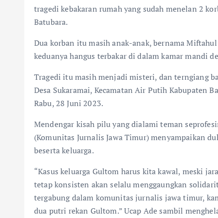
tragedi kebakaran rumah yang sudah menelan 2 kor
Batubara.
Dua korban itu masih anak-anak, bernama Miftahul
keduanya hangus terbakar di dalam kamar mandi d
Tragedi itu masih menjadi misteri, dan terngiang b
Desa Sukaramai, Kecamatan Air Putih Kabupaten Bat
Rabu, 28 Juni 2023.
Mendengar kisah pilu yang dialami teman seprofes
(Komunitas Jurnalis Jawa Timur) menyampaikan du
beserta keluarga.
“Kasus keluarga Gultom harus kita kawal, meski ja
tetap konsisten akan selalu menggaungkan solidarit
tergabung dalam komunitas jurnalis jawa timur, ka
dua putri rekan Gultom.” Ucap Ade sambil menghela