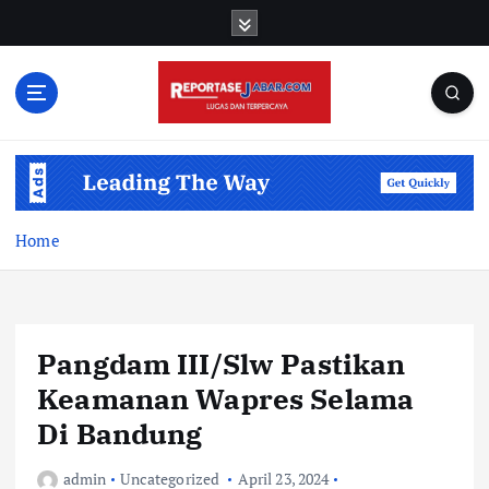
S
k
i
p
t
o
c
o
n
t
Home
e
n
t
Pangdam III/Slw Pastikan
Keamanan Wapres Selama
Di Bandung
admin
Uncategorized
April 23, 2024