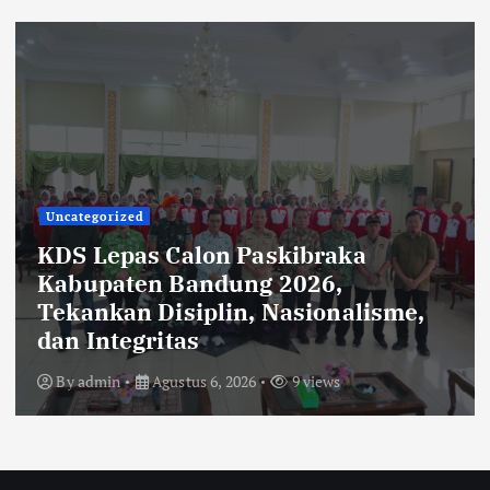
Uncategorized
Rehabilitasi Ruang Kelas SMPN 2
Cilengkrang: CV Cipta Purnama
Abadi Diduga Langgar Aturan
Transparansi dan K3
By
admin
Agustus 6, 2026
27 views