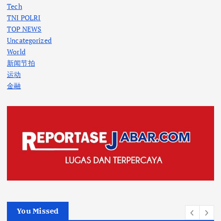
Tech
TNI POLRI
TOP NEWS
Uncategorized
World
新闻节拍
运动
金融
You Missed