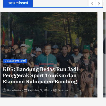
You Missed
Lingkungan
Pemerintahan
TNI POLRI
KRYD Gabungan Digelar di
Kabupaten Bandung, Ali Syakieb:
Cegah Begal dan Bersihkan Miras
By
admin
Agustus 9, 2026
8 views