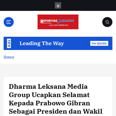
S
k
i
p
t
o
c
o
n
t
Home
e
n
t
Dharma Leksana Media
Group Ucapkan Selamat
Kepada Prabowo Gibran
Sebagai Presiden dan Wakil