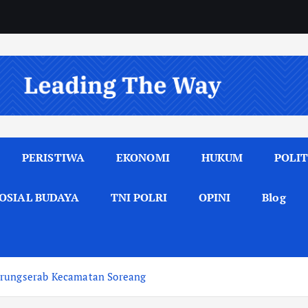
PERISTIWA
EKONOMI
HUKUM
POLIT
OSIAL BUDAYA
TNI POLRI
OPINI
Blog
arungserab Kecamatan Soreang