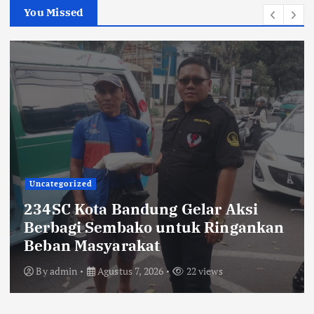
You Missed
TNI POLRI
Sikat Kejahatan Jalanan di Jabar,
413 Pelaku Diciduk dan 1.016 Motor
Disita
By
admin
Agustus 7, 2026
24 views