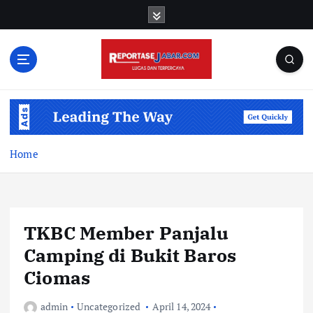
S
k
i
p
t
o
c
o
n
t
Home
e
n
t
TKBC Member Panjalu
Camping di Bukit Baros
Ciomas
admin
Uncategorized
April 14, 2024